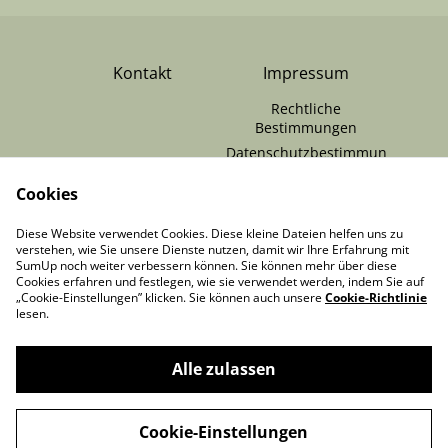
Kontakt
Impressum
Rechtliche
Bestimmungen
Datenschutzbestimmun
gen von SumUp
Cookies
Cookie-Richtlinie
RÜCKGABE /
Zahlungen & Versand
Diese Website verwendet Cookies. Diese kleine Dateien helfen uns zu
VERTRAG
verstehen, wie Sie unsere Dienste nutzen, damit wir Ihre Erfahrung mit
WIDERRUFEN
SumUp noch weiter verbessern können. Sie können mehr über diese
Cookies erfahren und festlegen, wie sie verwendet werden, indem Sie auf
„Cookie-Einstellungen” klicken. Sie können auch unsere
Cookie-Richtlinie
lesen.
Alle zulassen
©
2026
MooonDesigns
Cookie-Einstellungen
powered by