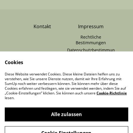
Kontakt
Impressum
Rechtliche
Bestimmungen
Datenschutzbestimmun
gen von SumUp
Cookies
Cookie-Richtlinie
RÜCKGABE /
Zahlungen & Versand
Diese Website verwendet Cookies. Diese kleine Dateien helfen uns zu
VERTRAG
verstehen, wie Sie unsere Dienste nutzen, damit wir Ihre Erfahrung mit
WIDERRUFEN
SumUp noch weiter verbessern können. Sie können mehr über diese
Cookies erfahren und festlegen, wie sie verwendet werden, indem Sie auf
„Cookie-Einstellungen” klicken. Sie können auch unsere
Cookie-Richtlinie
lesen.
Alle zulassen
©
2026
MooonDesigns