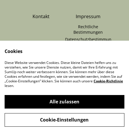
Kontakt
Impressum
Rechtliche
Bestimmungen
Datenschutzbestimmun
gen von SumUp
Cookies
Cookie-Richtlinie
RÜCKGABE /
Zahlungen & Versand
Diese Website verwendet Cookies. Diese kleine Dateien helfen uns zu
VERTRAG
verstehen, wie Sie unsere Dienste nutzen, damit wir Ihre Erfahrung mit
WIDERRUFEN
SumUp noch weiter verbessern können. Sie können mehr über diese
Cookies erfahren und festlegen, wie sie verwendet werden, indem Sie auf
„Cookie-Einstellungen” klicken. Sie können auch unsere
Cookie-Richtlinie
lesen.
Alle zulassen
©
2026
MooonDesigns
Cookie-Einstellungen
powered by