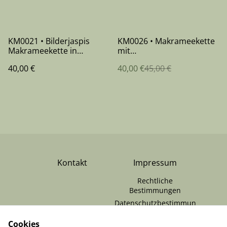
%
KM0021 • Bilderjaspis
KM0026 • Makrameekette
Makrameekette in
mit
Brauntönen
Schneeflockenobsidian
40,00 €
40,00 €
45,00 €
Kontakt
Impressum
Rechtliche
Bestimmungen
Datenschutzbestimmun
gen von SumUp
Cookies
Cookie-Richtlinie