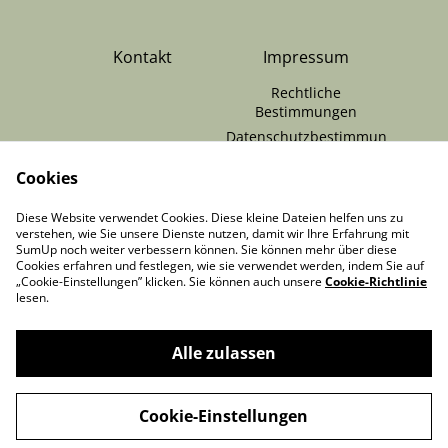
Kontakt
Impressum
Rechtliche
Bestimmungen
Datenschutzbestimmun
gen von SumUp
Cookies
Cookie-Richtlinie
RÜCKGABE /
Zahlungen & Versand
Diese Website verwendet Cookies. Diese kleine Dateien helfen uns zu
VERTRAG
verstehen, wie Sie unsere Dienste nutzen, damit wir Ihre Erfahrung mit
WIDERRUFEN
SumUp noch weiter verbessern können. Sie können mehr über diese
Cookies erfahren und festlegen, wie sie verwendet werden, indem Sie auf
„Cookie-Einstellungen” klicken. Sie können auch unsere
Cookie-Richtlinie
lesen.
Alle zulassen
©
2026
MooonDesigns
Cookie-Einstellungen
powered by