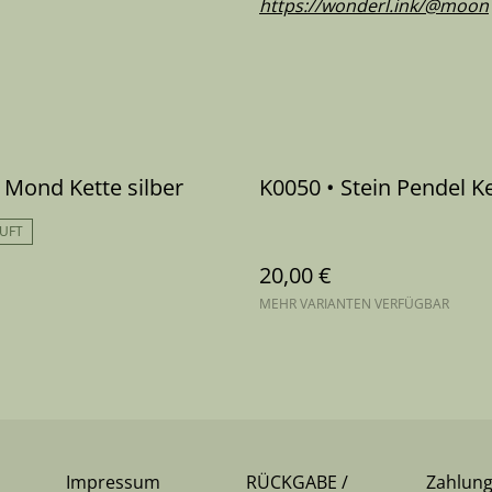
https://wonderl.ink/@moon
 Mond Kette silber
K0050 • Stein Pendel K
UFT
20,00 €
MEHR VARIANTEN VERFÜGBAR
Impressum
RÜCKGABE /
Zahlun