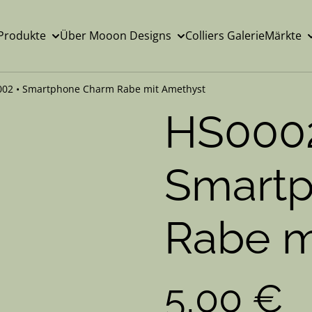
Produkte
Über Mooon Designs
Colliers Galerie
Märkte
02 • Smartphone Charm Rabe mit Amethyst
HS0002
Smart
Rabe m
5,00 €