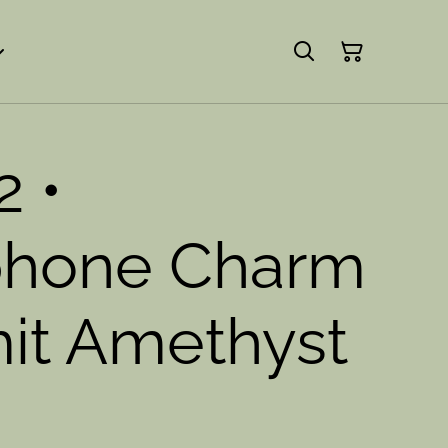
 •
phone Charm
it Amethyst