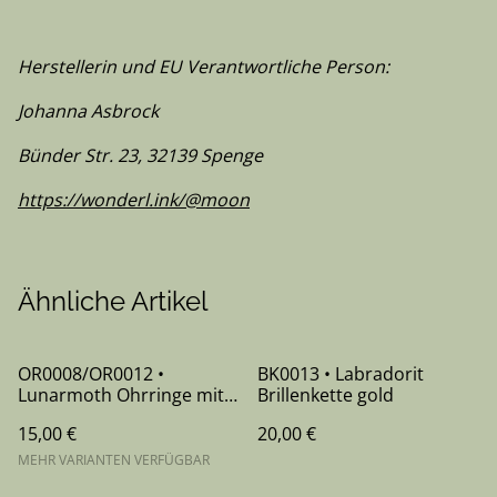
Herstellerin und EU Verantwortliche Person:
Johanna Asbrock
Bünder Str. 23, 32139 Spenge
https://wonderl.ink/@moon
Ähnliche Artikel
OR0008/OR0012 •
BK0013 • Labradorit
Lunarmoth Ohrringe mit
Brillenkette gold
weißer Jade gold/silber
15,00 €
20,00 €
MEHR VARIANTEN VERFÜGBAR