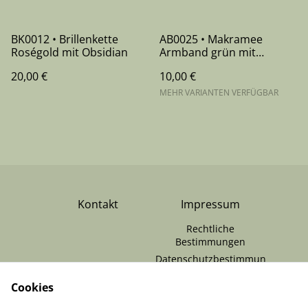
BK0012 • Brillenkette
AB0025 • Makramee
Roségold mit Obsidian
Armband grün mit
Steinperle
20,00 €
10,00 €
MEHR VARIANTEN VERFÜGBAR
Kontakt
Impressum
Rechtliche
Bestimmungen
Datenschutzbestimmun
gen von SumUp
Cookies
Cookie-Richtlinie
RÜCKGABE /
Zahlungen & Versand