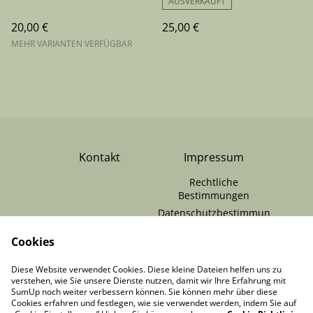
AUSVERKAUFT
20,00 €
25,00 €
MEHR VARIANTEN VERFÜGBAR
Kontakt
Impressum
Rechtliche
Bestimmungen
Datenschutzbestimmun
gen von SumUp
Cookies
Cookie-Richtlinie
RÜCKGABE /
Zahlungen & Versand
Diese Website verwendet Cookies. Diese kleine Dateien helfen uns zu
VERTRAG
verstehen, wie Sie unsere Dienste nutzen, damit wir Ihre Erfahrung mit
WIDERRUFEN
SumUp noch weiter verbessern können. Sie können mehr über diese
Cookies erfahren und festlegen, wie sie verwendet werden, indem Sie auf