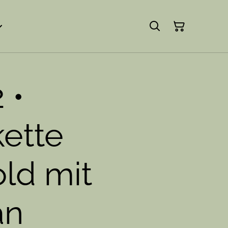
 •
kette
ld mit
an