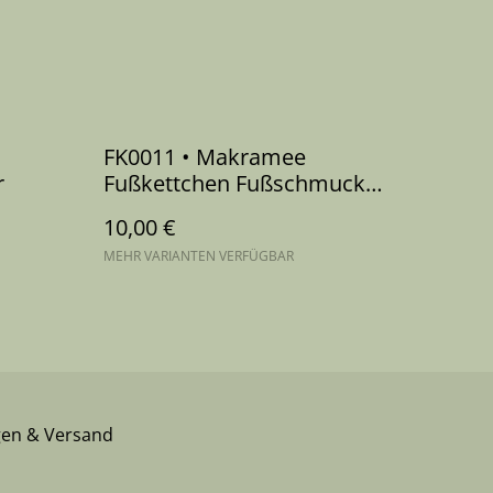
FK0011 • Makramee
r
Fußkettchen Fußschmuck
Kauri
10,00 €
MEHR VARIANTEN VERFÜGBAR
gen & Versand