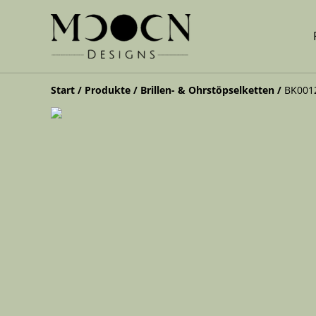
Start
/
Produkte
/
Brillen- & Ohrstöpselketten
/
BK0012