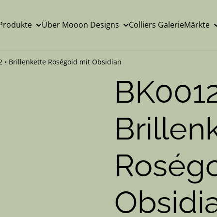
Produkte
Über Mooon Designs
Colliers Galerie
Märkte
 • Brillenkette Roségold mit Obsidian
BK0012
Brillen
Roségo
Obsidi